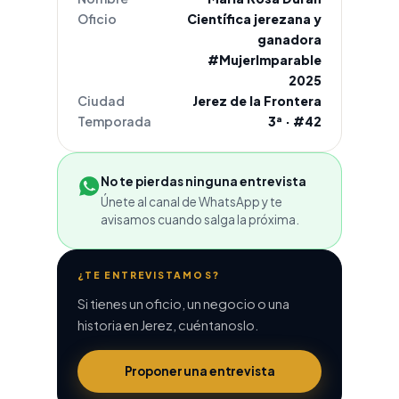
Oficio
Científica jerezana y
ganadora
#MujerImparable
2025
Ciudad
Jerez de la Frontera
Temporada
3ª · #42
No te pierdas ninguna entrevista
Únete al canal de WhatsApp y te
avisamos cuando salga la próxima.
¿TE ENTREVISTAMOS?
Si tienes un oficio, un negocio o una
historia en Jerez, cuéntanoslo.
Proponer una entrevista