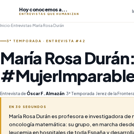
Hoy conocemos a...
I
ENTREVISTAS QUE HUMANIZAN
Inicio
›
Entrevistas
›
María Rosa Durán
3ª TEMPORADA · ENTREVISTA #42
María Rosa Durán:
#MujerImparable
Entrevista de
Óscar F. Almazán
·
3ª Temporada
·
Jerez de la Fronter
EN 30 SEGUNDOS
María Rosa Durán es profesora e investigadora de 
oncología matemática: su grupo, en marcha desde
leucemia en hospitales de toda España y desarrolla