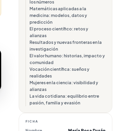
los números
Matemáticas aplicadas a la
medicina: modelos, datos y
predicción
El proceso científico: retos y
alianzas
Resultados y nuevas fronteras en la
investigación
El valor humano: historias, impacto y
comunidad
Vocación científica: sueños y
realidades
Mujeres en la ciencia: visibilidad y
alianzas
La vida cotidiana: equilibrio entre
pasión, familia y evasión
FICHA
Nombre
María Rosa Durán