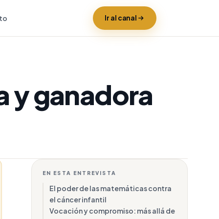
to
Ir al canal
na y ganadora
EN ESTA ENTREVISTA
El poder de las matemáticas contra
el cáncer infantil
Vocación y compromiso: más allá de