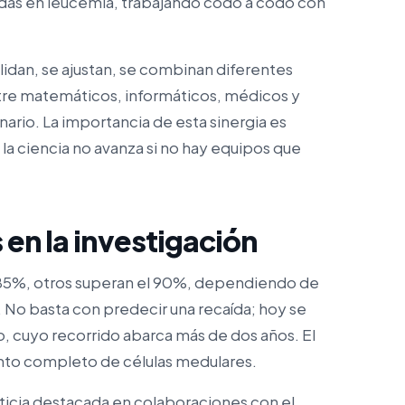
ídas en leucemia, trabajando codo a codo con
alidan, se ajustan, se combinan diferentes
ntre matemáticos, informáticos, médicos y
nario. La importancia de esta sinergia es
a ciencia no avanza si no hay equipos que
 en la investigación
el 85%, otros superan el 90%, dependiendo de
s. No basta con predecir una recaída; hoy se
o, cuyo recorrido abarca más de dos años. El
onjunto completo de células medulares.
ticia destacada en colaboraciones con el