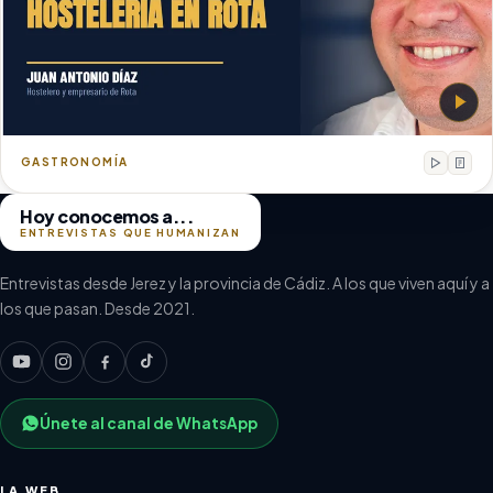
Juan Antonio Díaz
Hostelero y empresario de Rota
GASTRONOMÍA
Hoy conocemos a...
ENTREVISTAS QUE HUMANIZAN
Entrevistas desde Jerez y la provincia de Cádiz. A los que viven aquí y a
los que pasan. Desde 2021.
Únete al canal de WhatsApp
LA WEB