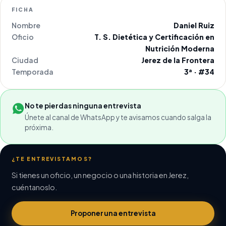
FICHA
Nombre
Daniel Ruiz
Oficio
T. S. Dietética y Certificación en
Nutrición Moderna
Ciudad
Jerez de la Frontera
Temporada
3ª · #34
No te pierdas ninguna entrevista
Únete al canal de WhatsApp y te avisamos cuando salga la
próxima.
¿TE ENTREVISTAMOS?
Si tienes un oficio, un negocio o una historia en Jerez,
cuéntanoslo.
Proponer una entrevista