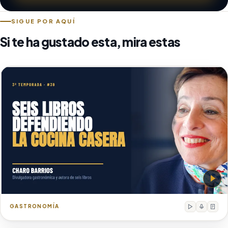
SIGUE POR AQUÍ
Si te ha gustado esta, mira estas
Charo Barrios
Divulgadora gastronómica y autora de seis libros de c
GASTRONOMÍA