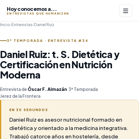
Hoy conocemos a...
ENTREVISTAS QUE HUMANIZAN
Inicio
›
Entrevistas
›
Daniel Ruiz
3ª TEMPORADA · ENTREVISTA #34
Daniel Ruiz: t. S. Dietética y
Certificación en Nutrición
Moderna
Entrevista de
Óscar F. Almazán
·
3ª Temporada
·
Jerez de la Frontera
EN 30 SEGUNDOS
Daniel Ruiz es asesor nutricional formado en
dietética y orientado a la medicina integrativa.
Trabajó catorce años en hostelería, desde