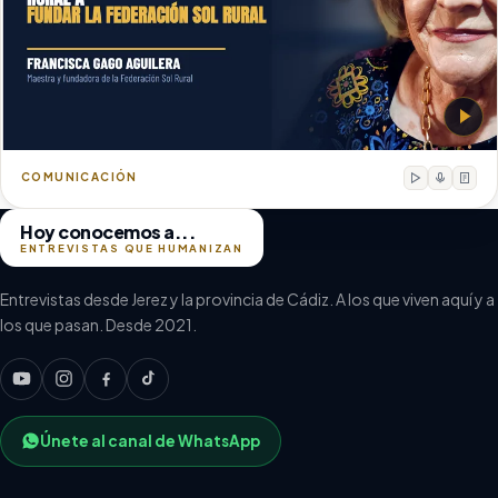
Francisca Gago Aguilera
Maestra y fundadora de la Federación Sol Rural
COMUNICACIÓN
Hoy conocemos a...
ENTREVISTAS QUE HUMANIZAN
Entrevistas desde Jerez y la provincia de Cádiz. A los que viven aquí y a
los que pasan. Desde 2021.
Únete al canal de WhatsApp