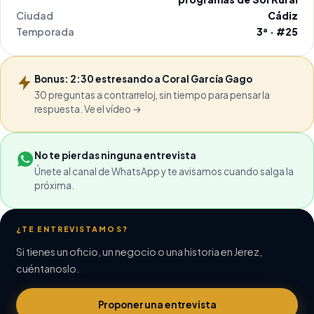
Ciudad
Cádiz
Temporada
3ª · #25
Bonus: 2:30 estresando a Coral García Gago
30 preguntas a contrarreloj, sin tiempo para pensar la
respuesta. Ve el vídeo →
No te pierdas ninguna entrevista
Únete al canal de WhatsApp y te avisamos cuando salga la
próxima.
¿TE ENTREVISTAMOS?
Si tienes un oficio, un negocio o una historia en Jerez,
cuéntanoslo.
Proponer una entrevista