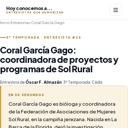
Hoy conocemos a...
ENTREVISTAS QUE HUMANIZAN
Inicio
›
Entrevistas
›
Coral García Gago
3ª TEMPORADA · ENTREVISTA #25
Coral García Gago:
coordinadora de proyectos y
programas de Sol Rural
Entrevista de
Óscar F. Almazán
·
3ª Temporada
·
Cádiz
EN 30 SEGUNDOS
Coral García Gago es bióloga y coordinadora
de la Federación de Asociaciones de Mujeres
Sol Rural, en la campiña jerezana. Nacida en La
Barca de la Florida, dejó la investigación