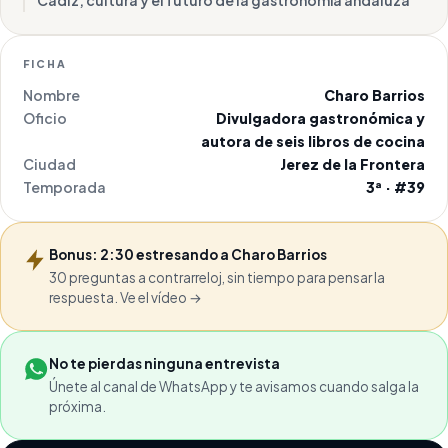
Cádiz, cultura y el futuro de la gastronomía andaluza
FICHA
Nombre
Charo Barrios
Oficio
Divulgadora gastronómica y
autora de seis libros de cocina
Ciudad
Jerez de la Frontera
Temporada
3ª · #39
Bonus: 2:30 estresando a Charo Barrios
30 preguntas a contrarreloj, sin tiempo para pensar la
respuesta. Ve el vídeo →
No te pierdas ninguna entrevista
Únete al canal de WhatsApp y te avisamos cuando salga la
próxima.