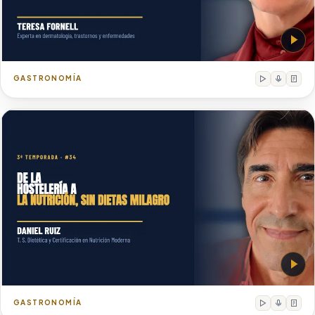
Teresa Fornell
Experta en dermatología, trastornos y enfermedades d
GASTRONOMÍA
Daniel Ruiz
T. S. Dietética y Certificación en Nutrición Moderna
GASTRONOMÍA