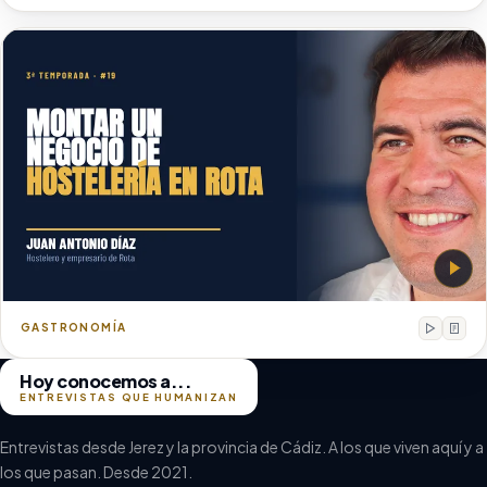
Juan Antonio Díaz
Hostelero y empresario de Rota
GASTRONOMÍA
Hoy conocemos a...
ENTREVISTAS QUE HUMANIZAN
Entrevistas desde Jerez y la provincia de Cádiz. A los que viven aquí y a
los que pasan. Desde 2021.