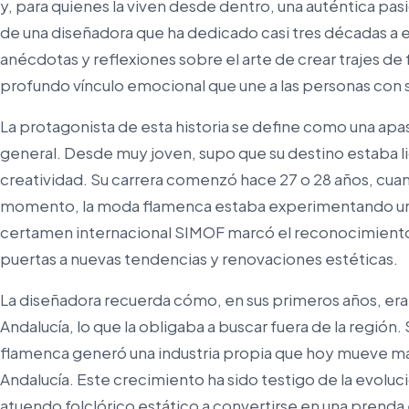
y, para quienes la viven desde dentro, una auténtica pasi
de una diseñadora que ha dedicado casi tres décadas a
anécdotas y reflexiones sobre el arte de crear trajes de f
profundo vínculo emocional que une a las personas con su
La protagonista de esta historia se define como una ap
general. Desde muy joven, supo que su destino estaba liga
creatividad. Su carrera comenzó hace 27 o 28 años, cua
momento, la moda flamenca estaba experimentando un c
certamen internacional SIMOF marcó el reconocimiento de
puertas a nuevas tendencias y renovaciones estéticas.
La diseñadora recuerda cómo, en sus primeros años, era d
Andalucía, lo que la obligaba a buscar fuera de la regió
flamenca generó una industria propia que hoy mueve más
Andalucía. Este crecimiento ha sido testigo de la evoluc
atuendo folclórico estático a convertirse en una prenda