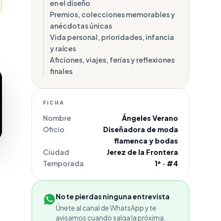
en el diseño
Premios, colecciones memorables y
anécdotas únicas
Vida personal, prioridades, infancia
y raíces
Aficiones, viajes, ferias y reflexiones
finales
FICHA
Nombre
Ángeles Verano
Oficio
Diseñadora de moda
flamenca y bodas
Ciudad
Jerez de la Frontera
Temporada
1ª · #4
No te pierdas ninguna entrevista
Únete al canal de WhatsApp y te
avisamos cuando salga la próxima.