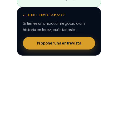
¿TE ENTREVISTAMOS?
Si tienes un oficio, un negocio o una
historia en Jerez, cuéntanoslo.
Proponer una entrevista