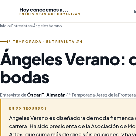
Hoy conocemos a...
I
ENTREVISTAS QUE HUMANIZAN
Inicio
›
Entrevistas
›
Ángeles Verano
1ª TEMPORADA · ENTREVISTA #4
Ángeles Verano: 
bodas
Entrevista de
Óscar F. Almazán
·
1ª Temporada
·
Jerez de la Frontera
EN 30 SEGUNDOS
Ángeles Verano es diseñadora de moda flamenca de
carrera. Ha sido presidenta de la Asociación de M
Arte», que suma más de dieciséis ediciones, y ha ve