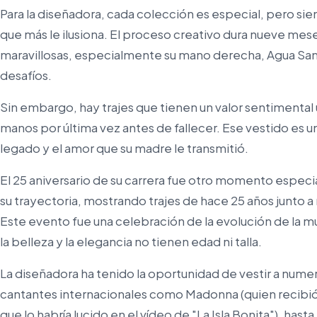
Para la diseñadora, cada colección es especial, pero siem
que más le ilusiona. El proceso creativo dura nueve mes
maravillosas, especialmente su mano derecha, Agua San
desafíos.
Sin embargo, hay trajes que tienen un valor sentimental
manos por última vez antes de fallecer. Ese vestido es u
legado y el amor que su madre le transmitió.
El 25 aniversario de su carrera fue otro momento especia
su trayectoria, mostrando trajes de hace 25 años junto a
Este evento fue una celebración de la evolución de la 
la belleza y la elegancia no tienen edad ni talla.
La diseñadora ha tenido la oportunidad de vestir a num
cantantes internacionales como Madonna (quien recibió
que lo habría lucido en el vídeo de "La Isla Bonita"), has