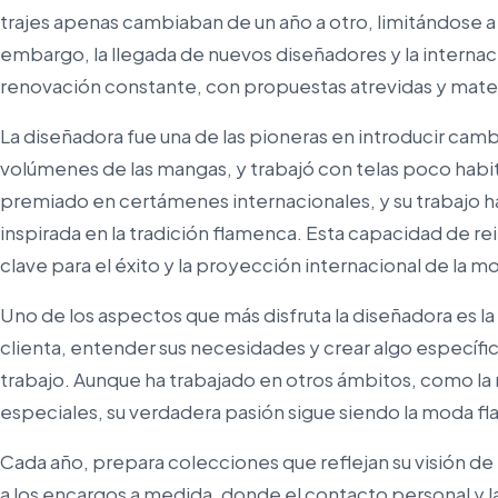
trajes apenas cambiaban de un año a otro, limitándose a 
embargo, la llegada de nuevos diseñadores y la internac
renovación constante, con propuestas atrevidas y mate
La diseñadora fue una de las pioneras en introducir cambio
volúmenes de las mangas, y trabajó con telas poco habit
premiado en certámenes internacionales, y su trabajo h
inspirada en la tradición flamenca. Esta capacidad de rein
clave para el éxito y la proyección internacional de la 
Uno de los aspectos que más disfruta la diseñadora es la 
clienta, entender sus necesidades y crear algo específic
trabajo. Aunque ha trabajado en otros ámbitos, como la 
especiales, su verdadera pasión sigue siendo la moda f
Cada año, prepara colecciones que reflejan su visión d
a los encargos a medida, donde el contacto personal y la 