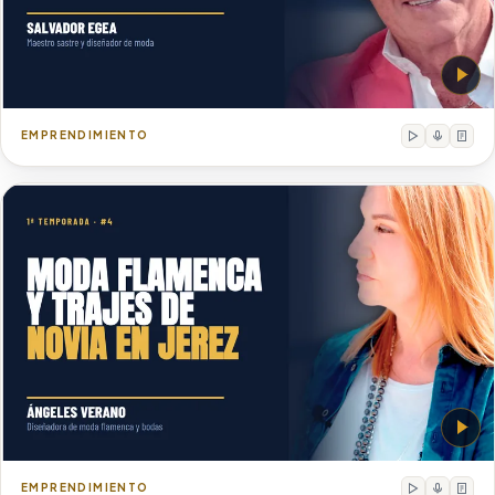
Salvador Egea
Maestro sastre y diseñador de moda
EMPRENDIMIENTO
Ángeles Verano
Diseñadora de moda flamenca y bodas
EMPRENDIMIENTO