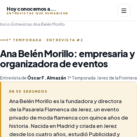
Hoy conocemos a...
ENTREVISTAS QUE HUMANIZAN
Inicio
›
Entrevistas
›
Ana Belén Morillo
1ª TEMPORADA · ENTREVISTA #2
Ana Belén Morillo: empresaria y
organizadora de eventos
Entrevista de
Óscar F. Almazán
·
1ª Temporada
·
Jerez de la Frontera
EN 30 SEGUNDOS
Ana Belén Morillo es la fundadora y directora
de la Pasarela Flamenca de Jerez, un evento
privado de moda flamenca con quince años de
historia. Nacida en Madrid y criada en Jerez
desde los cuatro años, estudió Publicidad y