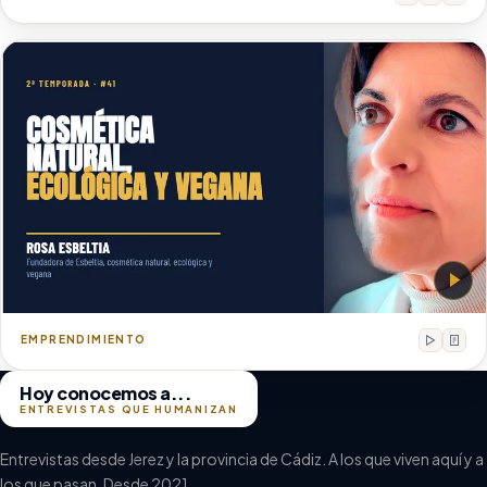
Rosa Esbeltia
Fundadora de Esbeltia, cosmética natural, ecológica 
EMPRENDIMIENTO
Hoy conocemos a...
ENTREVISTAS QUE HUMANIZAN
Entrevistas desde Jerez y la provincia de Cádiz. A los que viven aquí y a
los que pasan. Desde 2021.